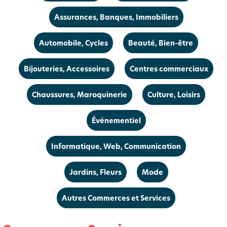
Assurances, Banques, Immobiliers
Automobile, Cycles
Beauté, Bien-être
Bijouteries, Accessoires
Centres commerciaux
Chaussures, Maroquinerie
Culture, Loisirs
Événementiel
Informatique, Web, Communication
Jardins, Fleurs
Mode
Autres Commerces et Services