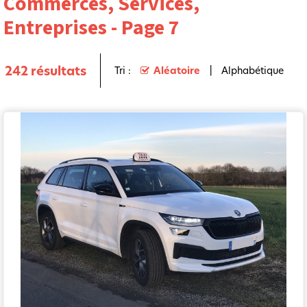
Commerces, Services,
Entreprises - Page 7
242
résultats
Tri :
Aléatoire
Alphabétique