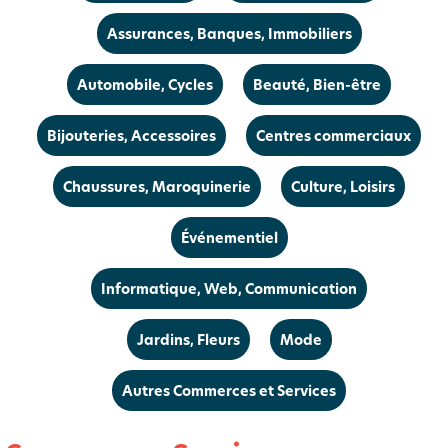
Assurances, Banques, Immobiliers
Automobile, Cycles
Beauté, Bien-être
Bijouteries, Accessoires
Centres commerciaux
Chaussures, Maroquinerie
Culture, Loisirs
Événementiel
Informatique, Web, Communication
Jardins, Fleurs
Mode
Autres Commerces et Services