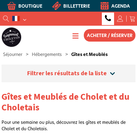
BOUTIQUE
BILLETTERIE
AGENDA
ACHETER / RÉSERVER
Séjourner
>
Hébergements
>
Gîtes et Meublés
Filtrer les résultats de la liste
Gîtes et Meublés de Cholet et du
Choletais
Pour une semaine ou plus, découvrez les gîtes et meublés de
Cholet et du Choletais.