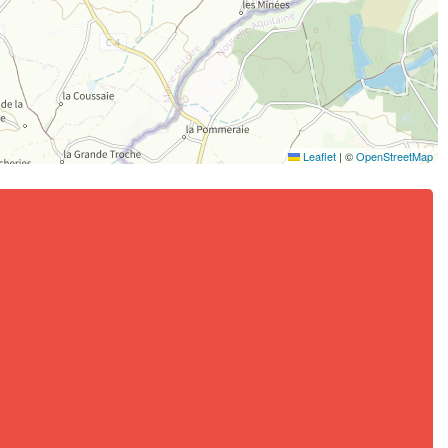
Leaflet
|
©
OpenStreetMap