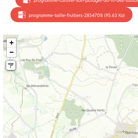
programme-cultiver-son-potager-au-fil-des-sais
programme-taille-fruitiers-2854708
(95.63 Ko)
+
−