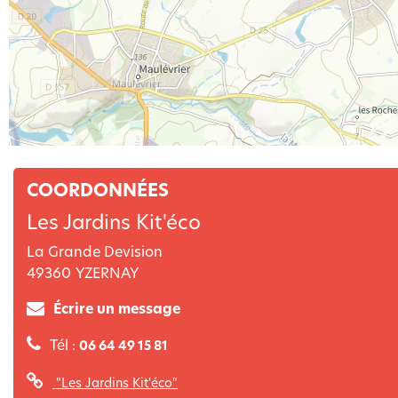
COORDONNÉES
Les Jardins Kit'éco
La Grande Devision
49360
YZERNAY
Écrire un message
Tél :
06 64 49 15 81
"Les Jardins Kit'éco"