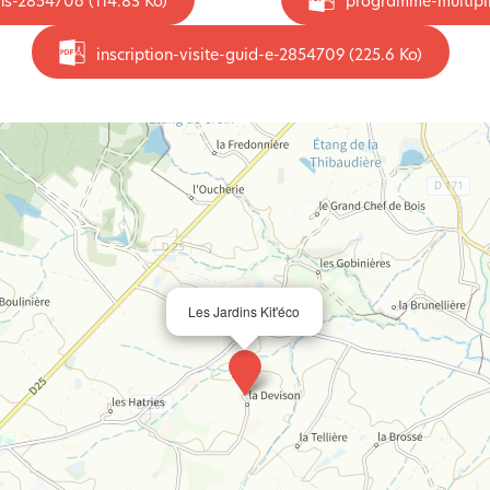
ons-2854706
(114.83 Ko)
programme-multipli
inscription-visite-guid-e-2854709
(225.6 Ko)
Les Jardins Kit'éco