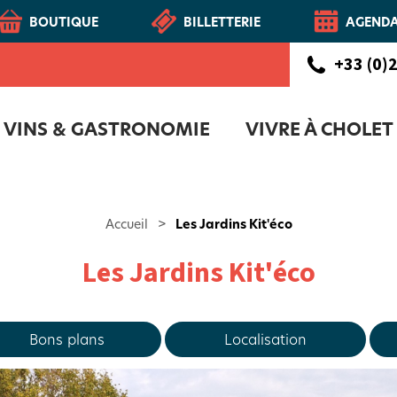
BOUTIQUE
BILLETTERIE
AGEND
+33 (0)2
VINS & GASTRONOMIE
VIVRE À CHOLET
CHOLETAIS
Route des vins - Vignoble et Patrimoine du Haut-Layon
COFFRET D'ACCUEIL NOUVEAUX CH
NOTR
Accueil
>
Les Jardins Kit'éco
Les Jardins Kit'éco
Bons plans
Localisation