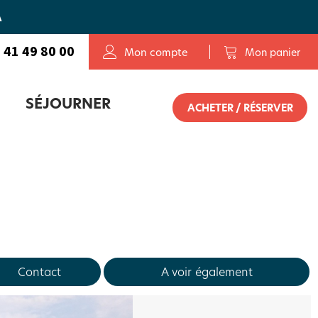
A
 41 49 80 00
Mon compte
Mon panier
SÉJOURNER
ACHETER / RÉSERVER
OLETAIS
E SERVICE DE RÉSERVATION
Contact
A voir également