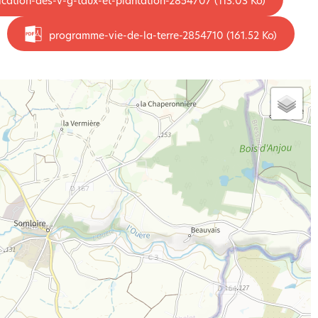
cation-des-v-g-taux-et-plantation-2854707
(113.03 Ko)
programme-vie-de-la-terre-2854710
(161.52 Ko)