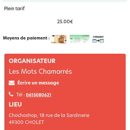
Plein tarif
25.00€
Moyens de paiement :
ORGANISATEUR
Les Mots Chamarrés
Écrire un message
Tél :
0615080621
LIEU
Chochoshop, 18 rue de la Sardinerie
49300
CHOLET