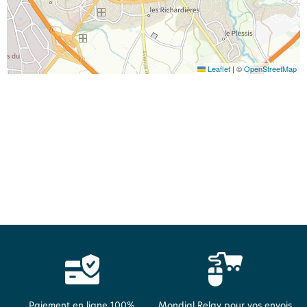
Leaflet
|
©
OpenStreetMap
Paiement en ligne 100%
Mondial Relay pour vos envois