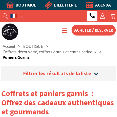
BOUTIQUE
BILLETTERIE
AGENDA
ACHETER / RÉSERVER
Accueil
>
BOUTIQUE
>
Coffrets découverte, coffrets garnis et cartes cadeaux
>
Paniers Garnis
Filtrer les résultats de la liste
Coffrets et paniers garnis :
Offrez des cadeaux authentiques
et gourmands