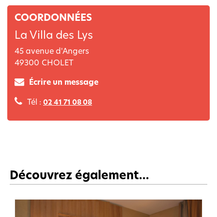
COORDONNÉES
La Villa des Lys
45 avenue d'Angers
49300
CHOLET
Écrire un message
Tél :
02 41 71 08 08
Découvrez également...