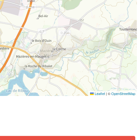
Leaflet
|
©
OpenStreetMap