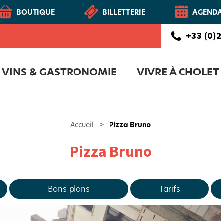
BOUTIQUE
BILLETTERIE
AGEND
+33 (0)2
VINS & GASTRONOMIE
VIVRE À CHOLET
CHOLETAIS
Route des vins - Vignoble et Patrimoine du Haut-Layon
COFFRET D'ACCUEIL NOUVEAUX CH
NOTR
Accueil
>
Pizza Bruno
Pizza Bruno
Bons plans
Tarifs