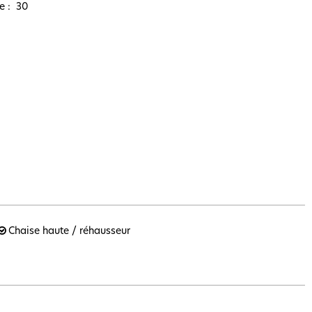
e
30
Chaise haute / réhausseur