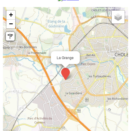
+
−
La Grange