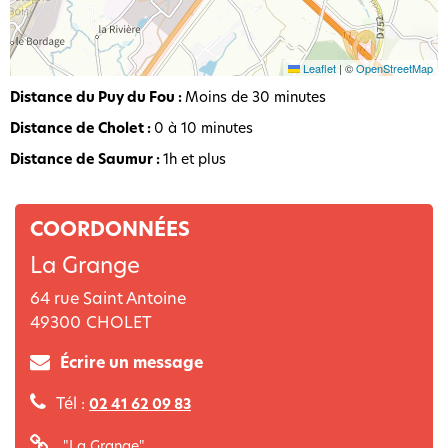
Leaflet
|
©
OpenStreetMap
Distance du Puy du Fou :
Moins de 30 minutes
Distance de Cholet :
0 à 10 minutes
Distance de Saumur :
1h et plus
COORDONNÉES
La Grange
64 rue Saint Antoine
49300
CHOLET
Écrire un message
Tél :
02 41 62 09 83
"La Grange"