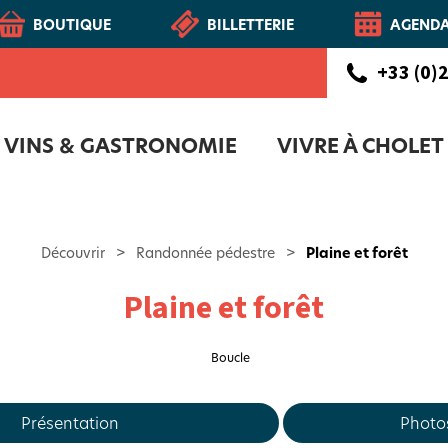
BOUTIQUE
BILLETTERIE
AGEND
+33 (0)2
VINS & GASTRONOMIE
VIVRE À CHOLET
CHOLETAIS
Route des vins - Vignoble et Patrimoine du Haut-Layon
COFFRET D'ACCUEIL NOUVEAUX CH
NOTR
Découvrir
>
Randonnée pédestre
>
Plaine et forêt
Plaine et forêt
Boucle
Présentation
Photo