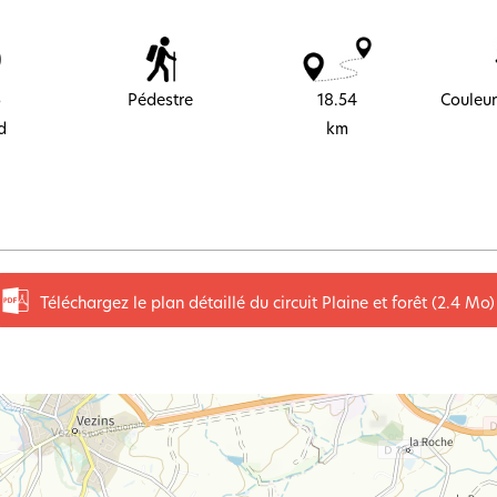
5
Pédestre
18.54
Couleur
d
km
Téléchargez le plan détaillé du circuit Plaine et forêt
(2.4 Mo)