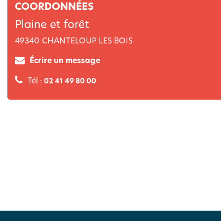
COORDONNÉES
Plaine et forêt
49340
CHANTELOUP LES BOIS
Écrire un message
Tél :
02 41 49 80 00