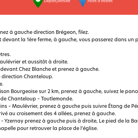
Départ/Arrivée
Point d'intérêt
enez à gauche direction Brégeon, filez.
et devant la 1ère ferme, à gauche, vous passerez dans un p
tres.
aulévrier et aussitôt à droite.
ez devant Chez Blanche et prenez à gauche.
 direction Chanteloup.
e.
ison Bourgeoise sur 2 km, prenez à gauche, suivez le pa
e de Chanteloup – Toutlemonde.
ezins – Maulévrier, prenez à gauche puis suivre Étang de P
rrivé au croisement des 4 allées, prenez à gauche.
 – Yzernay prenez à gauche puis à droite, Le pied de la B
apelle pour retrouver la place de l’église.