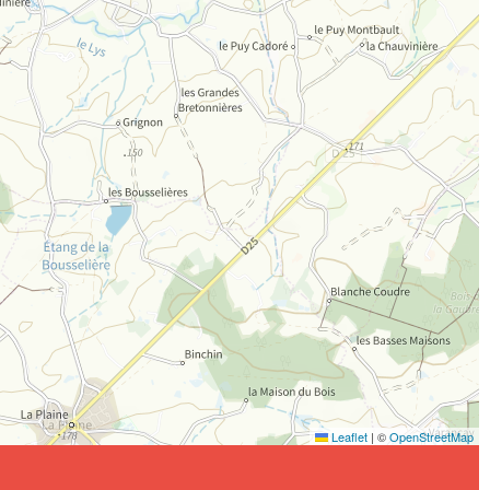
Leaflet
|
©
OpenStreetMap