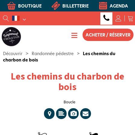
BOUTIQUE
BILLETTERIE
AGENDA
ACHETER / RÉSERVER
Découvrir
>
Randonnée pédestre
>
Les chemins du
charbon de bois
Les chemins du charbon de
bois
Boucle