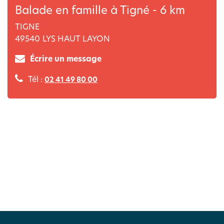
Balade en famille à Tigné - 6 km
TIGNE
49540
LYS HAUT LAYON
Écrire un message
Tél :
02 41 49 80 00