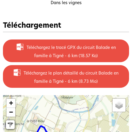
Dans les vignes
Téléchargement
Téléchargez le tracé GPX du circuit Balade en
famille à Tigné - 6 km
(18.57 Ko)
Téléchargez le plan détaillé du circuit Balade en
famille à Tigné - 6 km
(8.73 Mo)
+
−