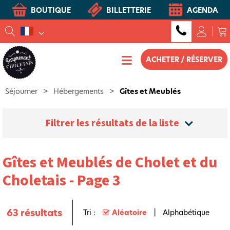
BOUTIQUE
BILLETTERIE
AGENDA
ACHETER / RÉSERVER
Séjourner
>
Hébergements
>
Gîtes et Meublés
Filtrer les résultats de la liste
Gîtes et Meublés de Cholet et du
Choletais - Page 3
63
résultats
Tri :
Aléatoire
Alphabétique