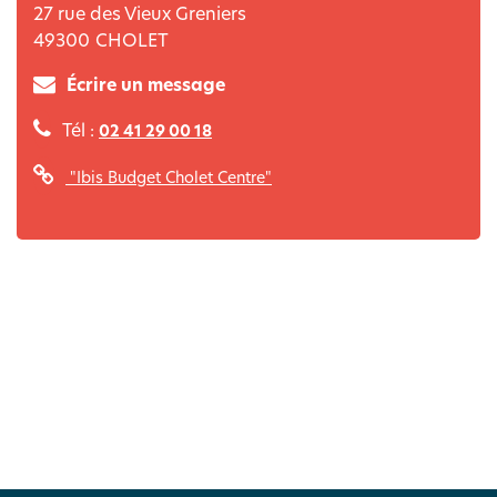
27 rue des Vieux Greniers
49300
CHOLET
Écrire un message
Tél :
02 41 29 00 18
"Ibis Budget Cholet Centre"