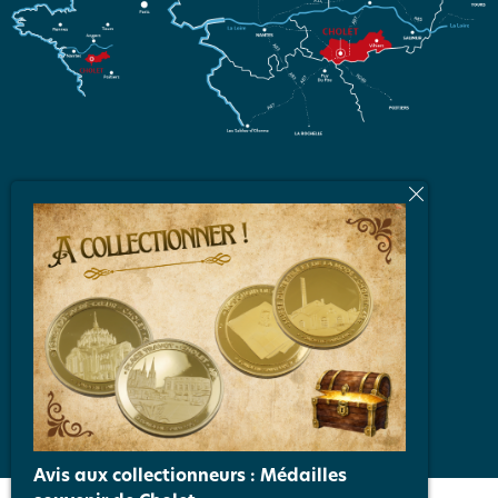
L'équipe
Brochures et Plans
Vidéos
Espace Partenaires
FAQ
Nos engagements qualité
Avis aux collectionneurs : Médailles