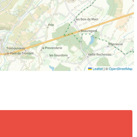
Leaflet
|
©
OpenStreetMap