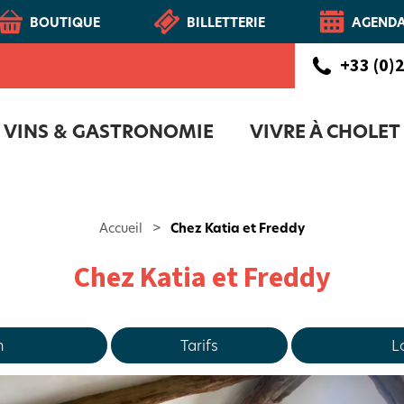
BOUTIQUE
BILLETTERIE
AGEND
+33 (0)2
VINS & GASTRONOMIE
VIVRE À CHOLET
CHOLETAIS
Route des vins - Vignoble et Patrimoine du Haut-Layon
COFFRET D'ACCUEIL NOUVEAUX CH
NOTR
Accueil
>
Chez Katia et Freddy
Chez Katia et Freddy
n
Tarifs
L