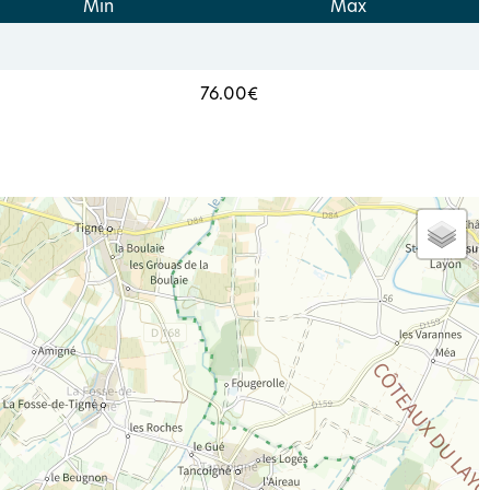
Min
Max
76.00€