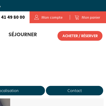
A
 41 49 80 00
Mon compte
Mon panier
SÉJOURNER
ACHETER / RÉSERVER
OLETAIS
E SERVICE DE RÉSERVATION
ocalisation
Contact