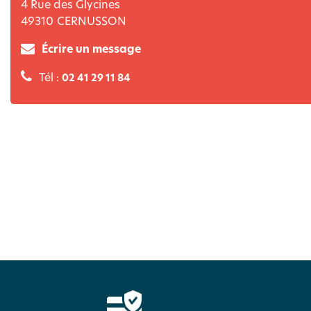
4 Rue des Glycines
49310
CERNUSSON
Écrire un message
Tél :
02 41 29 11 84