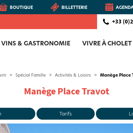
BOUTIQUE
BILLETTERIE
AGEND
+33 (0)2
VINS & GASTRONOMIE
VIVRE À CHOLET
CHOLETAIS
Route des vins - Vignoble et Patrimoine du Haut-Layon
COFFRET D'ACCUEIL NOUVEAUX CH
NOTR
rir
>
Spécial Famille
>
Activités & Loisirs
>
Manège Place 
Manège Place Travot
n
Tarifs
L