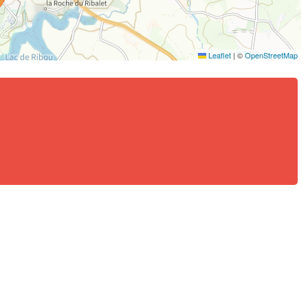
Leaflet
|
©
OpenStreetMap