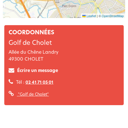
Leaflet
|
©
OpenStreetMap
COORDONNÉES
Golf de Cholet
Allée du Chêne Landry
49300
CHOLET
Écrire un message
Tél :
02 41 71 05 01
"Golf de Cholet"