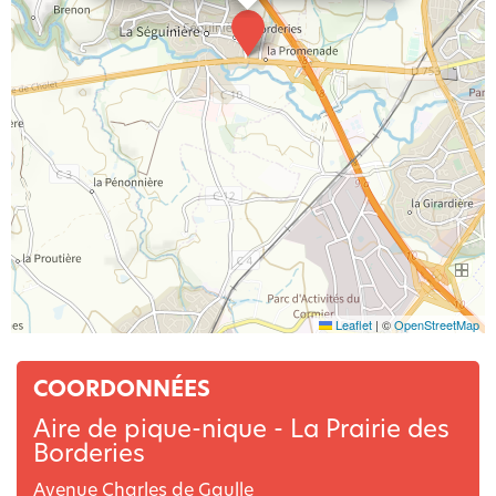
Leaflet
|
©
OpenStreetMap
COORDONNÉES
Aire de pique-nique - La Prairie des
Borderies
Avenue Charles de Gaulle