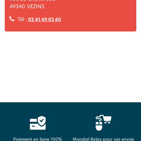
49340
VEZINS
Tél :
02 41 49 02 60
Paiement en ligne 100%
Mondial Relay pour vos envois