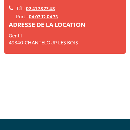
Tél :
02 41 78 77 48
Port :
06 07 12 06 73
ADRESSE DE LA LOCATION
Gentil
49340
CHANTELOUP LES BOIS