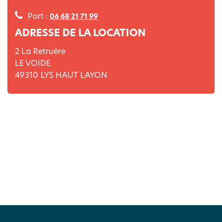
Port :
06 68 21 71 99
ADRESSE DE LA LOCATION
2 La Retruère
LE VOIDE
49310
LYS HAUT LAYON