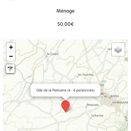
Ménage
50.00€
+
−
Gîte de la Retruère (4 - 6 personnes)