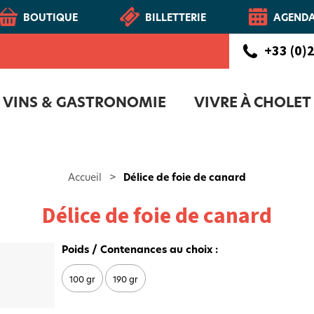
BOUTIQUE
BILLETTERIE
AGEND
+33 (0)2
VINS & GASTRONOMIE
VIVRE À CHOLET
CHOLETAIS
Route des vins - Vignoble et Patrimoine du Haut-Layon
COFFRET D'ACCUEIL NOUVEAUX CH
NOTR
Accueil
>
Délice de foie de canard
Délice de foie de canard
Poids / Contenances au choix :
100 gr
190 gr