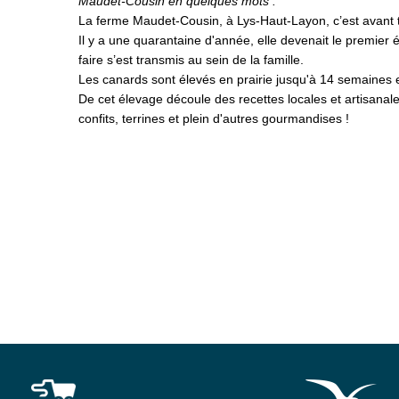
Maudet-Cousin en quelques mots :
La ferme Maudet-Cousin, à Lys-Haut-Layon, c’est avant to
Il y a une quarantaine d'année,
elle devenait le premier 
faire s’est transmis au sein de la famille.
Les canards sont élevés en prairie jusqu'à 14 semaines e
De cet élevage découle d
es recettes locales et artisana
confits, terrines et plein d'autres gourmandises !