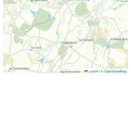
Leaflet
|
©
OpenStreetMap