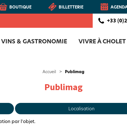
BOUTIQUE
BILLETTERIE
AGEND
+33 (0)2
VINS & GASTRONOMIE
VIVRE À CHOLET
CHOLETAIS
Route des vins - Vignoble et Patrimoine du Haut-Layon
COFFRET D'ACCUEIL NOUVEAUX CH
NOTR
Accueil
>
Publimag
Publimag
Localisation
ion par l'objet.