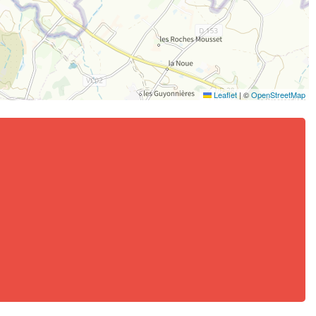
Leaflet
|
©
OpenStreetMap