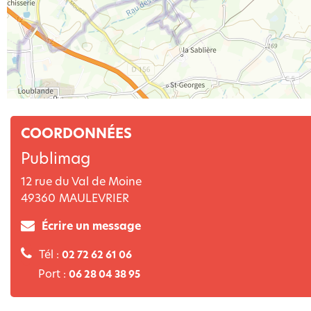
COORDONNÉES
Publimag
12 rue du Val de Moine
49360
MAULEVRIER
Écrire un message
Tél :
02 72 62 61 06
Port :
06 28 04 38 95