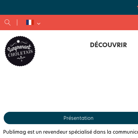
DÉCOUVRIR
Route des Vins - Vignoble et Patrimoine du Haut-Layon
OFFICE DE TOURISME DU 
Présentation
Publimag est un revendeur spécialisé dans la communicat