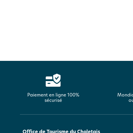
Paiement en ligne 100%
Mondia
sécurisé
ou
Office de Tourisme du Choletais