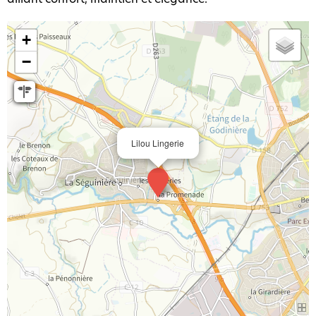
+
−
Lilou Lingerie