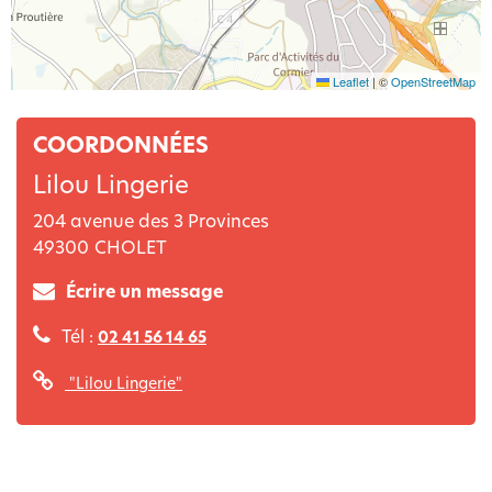
Leaflet
|
©
OpenStreetMap
COORDONNÉES
Lilou Lingerie
204 avenue des 3 Provinces
49300
CHOLET
Écrire un message
Tél :
02 41 56 14 65
"Lilou Lingerie"