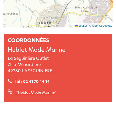
Leaflet
|
©
OpenStreetMap
COORDONNÉES
Hublot Mode Marine
La Séguinière Outlet
ZI la Ménardière
49280
LA SEGUINIERE
Tél :
02 41 70 44 14
"Hublot Mode Marine"