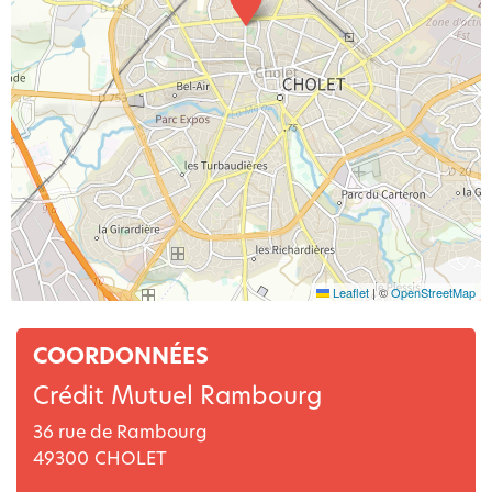
Leaflet
|
©
OpenStreetMap
COORDONNÉES
Crédit Mutuel Rambourg
36 rue de Rambourg
49300
CHOLET