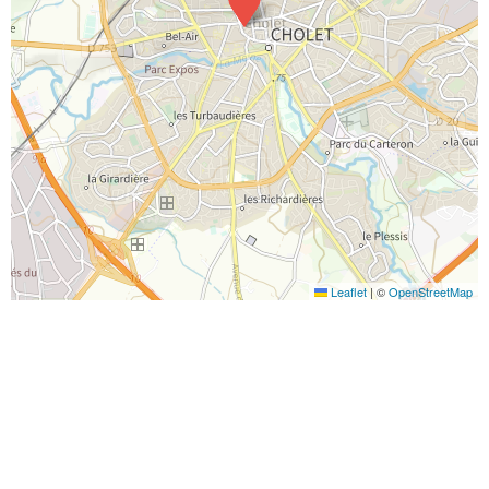
Leaflet
|
©
OpenStreetMap