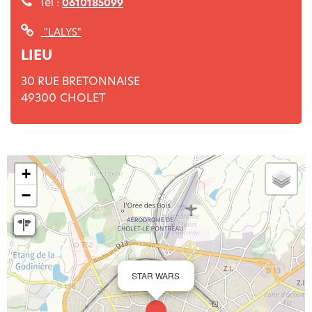
Tél :
0610185099
"LALYS"
LIEU
30 RUE BRETONNAISE
49300
CHOLET
+
−
STAR WARS