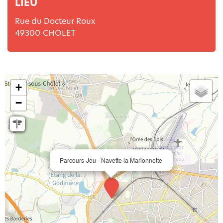
LIEU
Rue du Docteur Roux
49300
CHOLET
+
−
Parcours-Jeu - Navette la Marionnette