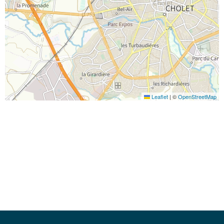
Leaflet
|
©
OpenStreetMap