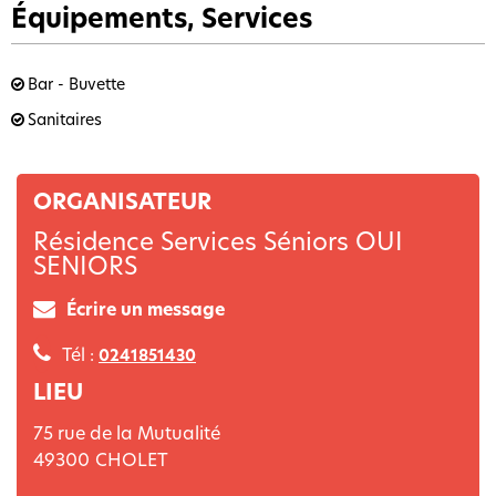
Équipements, Services
Bar - Buvette
Sanitaires
ORGANISATEUR
Résidence Services Séniors OUI
SENIORS
Écrire un message
Tél :
0241851430
LIEU
75 rue de la Mutualité
49300
CHOLET