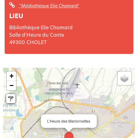
"Médiathèque Elie Chamard"
LIEU
Bibliothèque Elie Chamard
Salle d'Heure du Conte
49300
CHOLET
+
−
L'Heure des Marionnettes