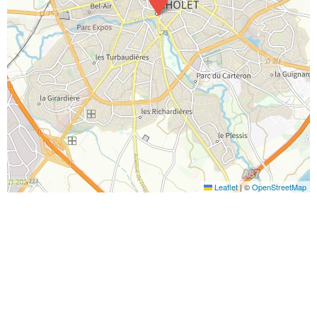
Leaflet
|
©
OpenStreetMap