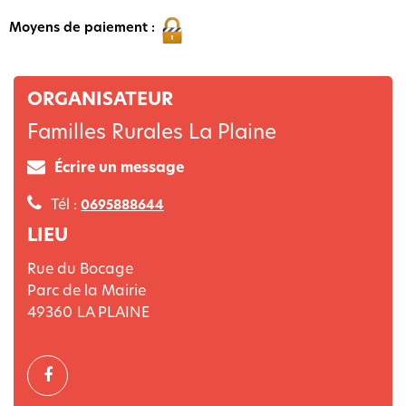
Moyens de paiement :
ORGANISATEUR
Familles Rurales La Plaine
Écrire un message
Tél :
0695888644
LIEU
Rue du Bocage
Parc de la Mairie
49360
LA PLAINE