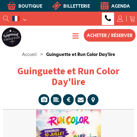
BOUTIQUE
BILLETTERIE
AGENDA
ACHETER / RÉSERVER
Accueil
>
Guinguette et Run Color Day'lire
Guinguette et Run Color
Day'lire