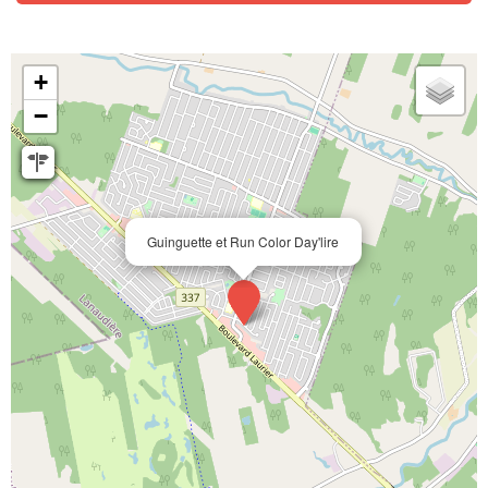
+
−
Guinguette et Run Color Day'lire