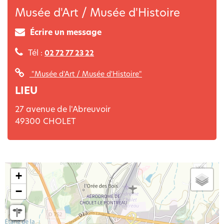
Musée d'Art / Musée d'Histoire
Écrire un message
Tél :
02 72 77 23 22
"Musée d'Art / Musée d'Histoire"
LIEU
27 avenue de l'Abreuvoir
49300
CHOLET
+
−