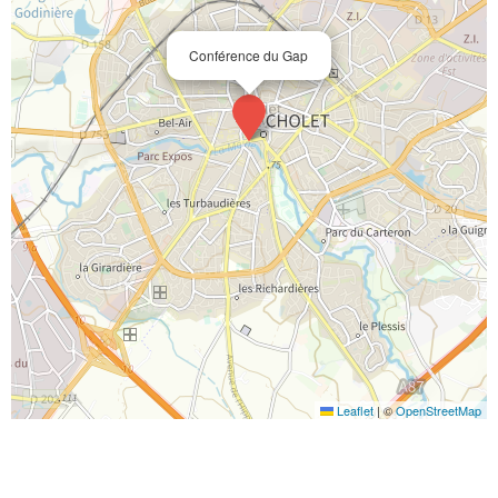
Conférence du Gap
Leaflet
|
©
OpenStreetMap