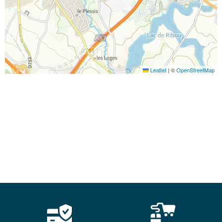
Leaflet
|
©
OpenStreetMap