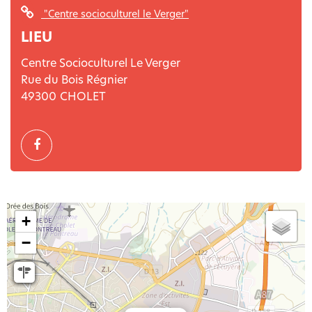
"Centre socioculturel le Verger"
LIEU
Centre Socioculturel Le Verger
Rue du Bois Régnier
49300
CHOLET
+
−