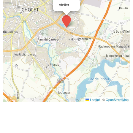
Atelier
Leaflet
|
©
OpenStreetMap