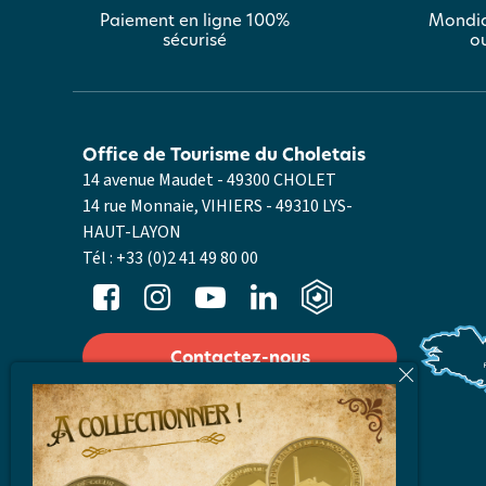
Paiement en ligne 100%
Mondia
sécurisé
ou
Office de Tourisme du Choletais
14 avenue Maudet - 49300 CHOLET
14 rue Monnaie, VIHIERS - 49310 LYS-
HAUT-LAYON
Tél :
+33 (0)2 41 49 80 00
Contactez-nous
Nos horaires
Laissez-nous votre avis