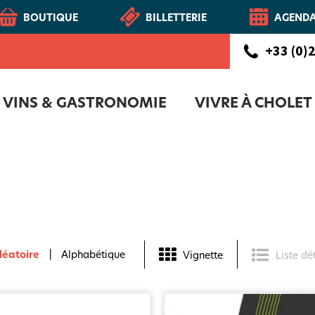
BOUTIQUE
BILLETTERIE
AGEND
+33 (0)2
VINS & GASTRONOMIE
VIVRE À CHOLET
CHOLETAIS
Route des vins - Vignoble et Patrimoine du Haut-Layon
COFFRET D'ACCUEIL NOUVEAUX CH
NOTR
léatoire
Alphabétique
Vignette
Liste dé