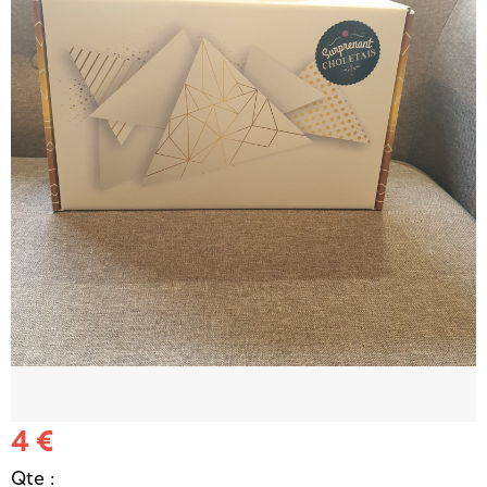
4 €
Qte :