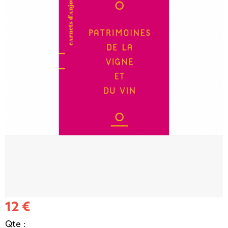
12 €
Qte :