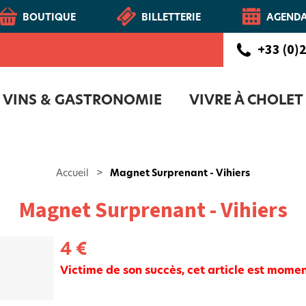
BOUTIQUE
BILLETTERIE
AGEND
+33 (0)2
VINS & GASTRONOMIE
VIVRE À CHOLET
CHOLETAIS
Route des vins - Vignoble et Patrimoine du Haut-Layon
COFFRET D'ACCUEIL NOUVEAUX CH
NOTR
Accueil
>
Magnet Surprenant - Vihiers
Magnet Surprenant - Vihiers
4 €
Victime de son succès, cet article est mom