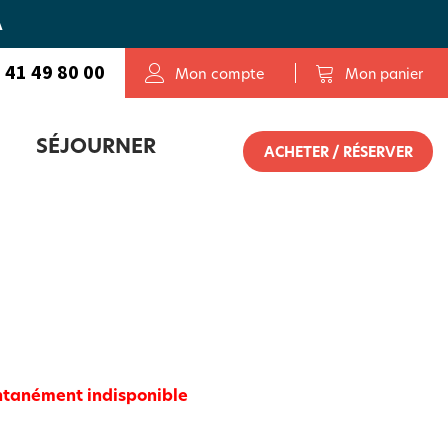
A
 41 49 80 00
Mon compte
Mon panier
SÉJOURNER
ACHETER / RÉSERVER
OLETAIS
E SERVICE DE RÉSERVATION
entanément indisponible