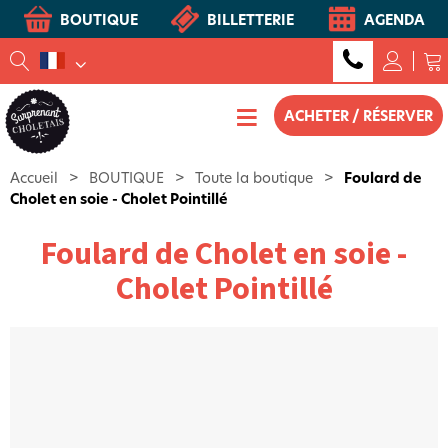
BOUTIQUE
BILLETTERIE
AGENDA
ACHETER / RÉSERVER
Accueil
>
BOUTIQUE
>
Toute la boutique
>
Foulard de
Cholet en soie - Cholet Pointillé
Foulard de Cholet en soie -
Cholet Pointillé