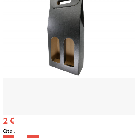
2 €
Qte :