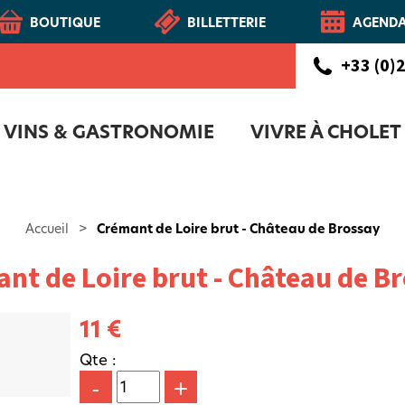
BOUTIQUE
BILLETTERIE
AGEND
+33 (0)2
VINS & GASTRONOMIE
VIVRE À CHOLET
CHOLETAIS
Route des vins - Vignoble et Patrimoine du Haut-Layon
COFFRET D'ACCUEIL NOUVEAUX CH
NOTR
Accueil
>
Crémant de Loire brut - Château de Brossay
nt de Loire brut - Château de B
11 €
Qte :
-
+