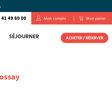
A
 41 49 80 00
Mon compte
Mon panier
SÉJOURNER
ACHETER / RÉSERVER
OLETAIS
E SERVICE DE RÉSERVATION
rossay