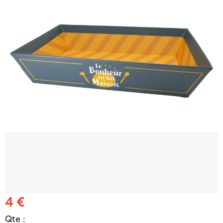
4 €
Qte :