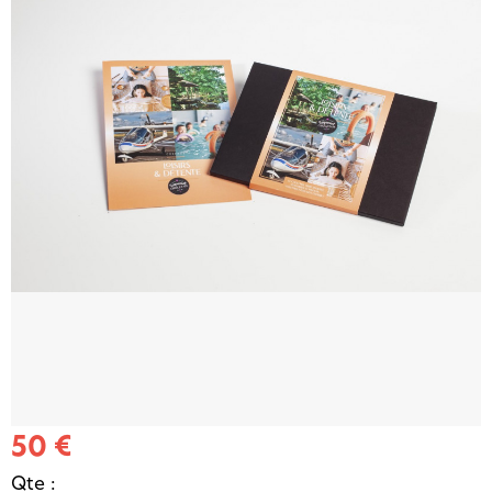
50 €
Qte :