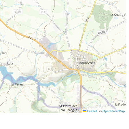
Leaflet
|
©
OpenStreetMap