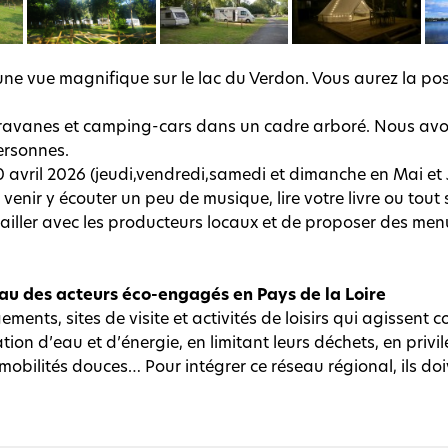
une vue magnifique sur le lac du Verdon. Vous aurez la poss
ravanes et camping-cars dans un cadre arboré. Nous avo
ersonnes.
 avril 2026 (jeudi,vendredi,samedi et dimanche en Mai et Ju
enir y écouter un peu de musique, lire votre livre ou tout
ailler avec les producteurs locaux et de proposer des menus
eau des acteurs éco-engagés en Pays de la Loire
ments, sites de visite et activités de loisirs qui agissent
on d’eau et d’énergie, en limitant leurs déchets, en privi
es mobilités douces… Pour intégrer ce réseau régional, ils d