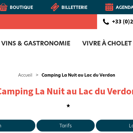
BOUTIQUE
BILLETTERIE
AGEND
+33 (0)2
VINS & GASTRONOMIE
VIVRE À CHOLET
CHOLETAIS
Route des vins - Vignoble et Patrimoine du Haut-Layon
COFFRET D'ACCUEIL NOUVEAUX CH
NOTR
Accueil
>
Camping La Nuit au Lac du Verdon
Camping La Nuit au Lac du Verdo
n
Tarifs
L